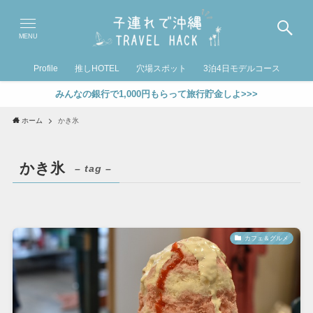
MENU
Profile
推しHOTEL
穴場スポット
3泊4日モデルコース
みんなの銀行で1,000円もらって旅行貯金しよ>>>
ホーム
かき氷
かき氷
– tag –
カフェ＆グルメ