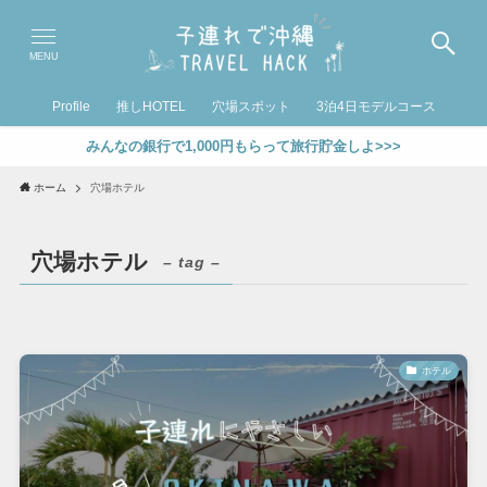
MENU
Profile
推しHOTEL
穴場スポット
3泊4日モデルコース
みんなの銀行で1,000円もらって旅行貯金しよ>>>
ホーム
穴場ホテル
穴場ホテル
– tag –
ホテル