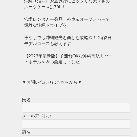
沖縄３泊４日家族旅行にピッタリな大きさの
スーツケースは70L！
穴場レンタカー発見！外車＆オープンカーで
優雅な沖縄ドライブを
車なしでも沖縄観光を楽しむ攻略法！ 2泊3日
モデルコースも教えます
【2023年最新版】子連れOKな沖縄高級リゾー
トホテルを８つ厳選しました
▼お問い合わせはこちらから▼
氏名
メールアドレス
題名