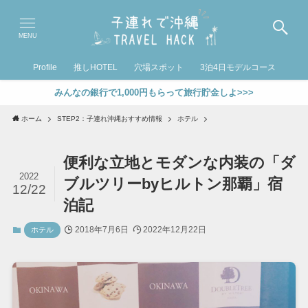
MENU
Profile
推しHOTEL
穴場スポット
3泊4日モデルコース
みんなの銀行で1,000円もらって旅行貯金しよ>>>
ホーム
STEP2：子連れ沖縄おすすめ情報
ホテル
便利な立地とモダンな内装の「ダ
2022
ブルツリーbyヒルトン那覇」宿
12/22
泊記
2018年7月6日
2022年12月22日
ホテル