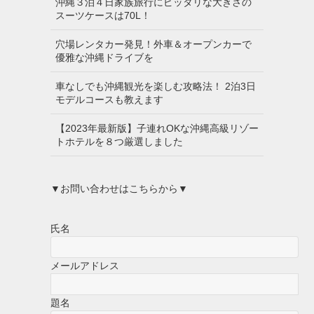
沖縄３泊４日家族旅行にピッタリな大きさの
スーツケースは70L！
穴場レンタカー発見！外車＆オープンカーで
優雅な沖縄ドライブを
車なしでも沖縄観光を楽しむ攻略法！ 2泊3日
モデルコースも教えます
【2023年最新版】子連れOKな沖縄高級リゾー
トホテルを８つ厳選しました
▼お問い合わせはこちらから▼
氏名
メールアドレス
題名